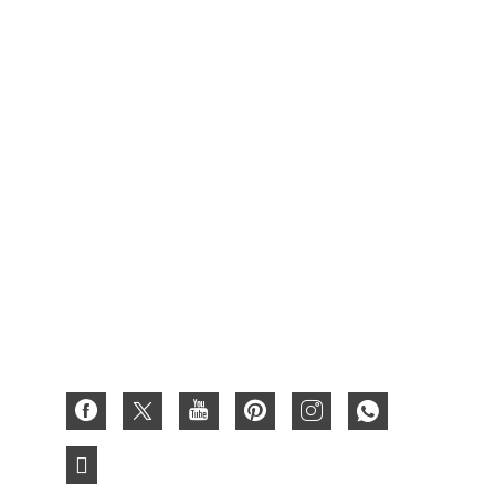
Emballage de carton alimentaire
Carton d'emballage de boîte à vin
Boîte de fruits
Boîte cirée
Coffret cadeau en carton
Boîte en papier
Boîte en carton ondulé
Carte papier 3D