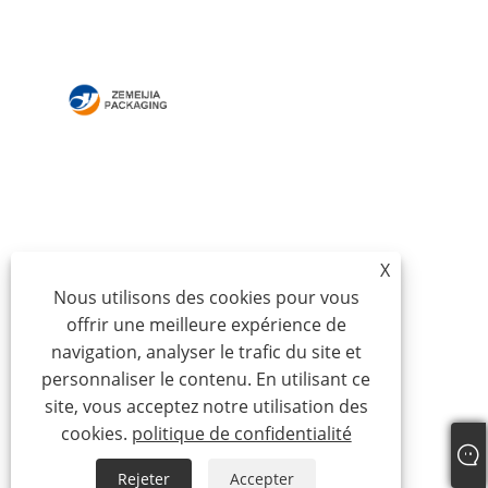
MAISON
À PROPOS DE NOUS
DES PRODUITS
NOUVELLES
TÉLÉCHARGER
ENVOYER UNE
DEMANDE
CONTACTEZ-NOUS
X
Nous utilisons des cookies pour vous
offrir une meilleure expérience de
Copyright © 2024 Qingdao Zemeijia Packaging
navigation, analyser le trafic du site et
Products Co., Ltd. - Boîte en carton ondulé, boîte-
personnaliser le contenu. En utilisant ce
cadeau en carton, boîte d'emballage de vin - Tous
site, vous acceptez notre utilisation des
droits réservés.
cookies.
politique de confidentialité
Links
Sitemap
RSS
XML
Rejeter
Accepter
politique de confidentialité