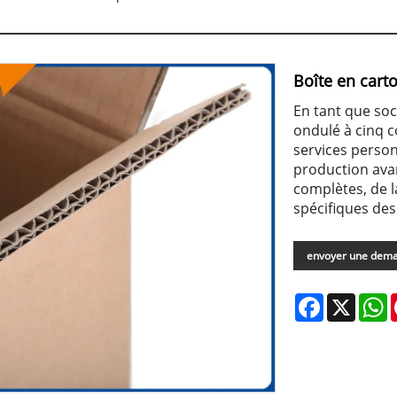
Boîte en cart
En tant que soc
ondulé à cinq c
services perso
production avan
complètes, de l
spécifiques des 
envoyer une dem
Facebook
X
W