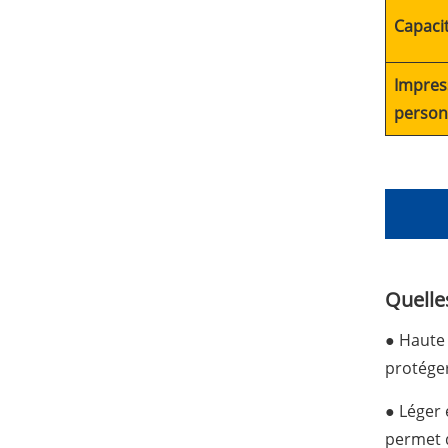
Capaci
Impres
person
Quelle
● Haute 
protéger
● Léger e
permet d