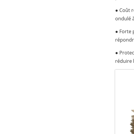
● Coût r
ondulé à
● Forte 
répondre
● Protec
réduire 