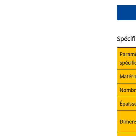
Spécif
Paramè
spécifi
Matéri
Nombr
Épaiss
Dimen