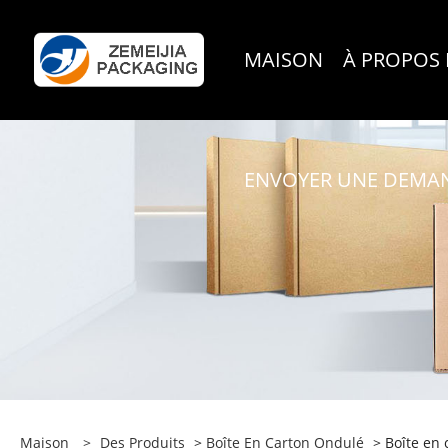
MAISON
À PROPOS
ENVOYER UNE DEMA
Maison
>
Des Produits
>
Boîte En Carton Ondulé
> Boîte en 