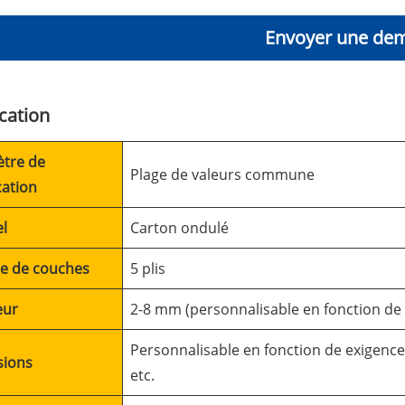
Envoyer une de
ication
tre de
Plage de valeurs commune
cation
el
Carton ondulé
e de couches
5 plis
eur
2-8 mm (personnalisable en fonction de
Personnalisable en fonction de exigences
sions
etc.