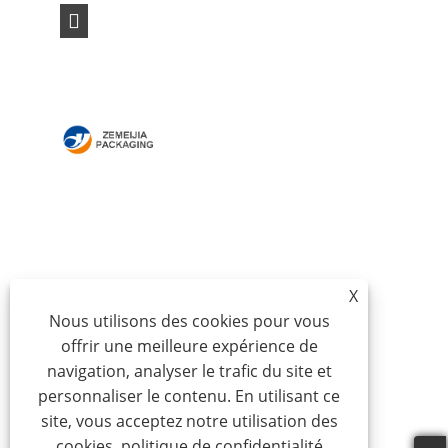
MAISON
À PROPOS DE NOUS
DES PRODUITS
NOUVELLES
TÉLÉCHARGER
ENVOYER UNE
DEMANDE
X
CONTACTEZ-NOUS
Nous utilisons des cookies pour vous
offrir une meilleure expérience de
Copyright © 2024 Qingdao Zemeijia Packaging
navigation, analyser le trafic du site et
Products Co., Ltd. - Boîte en carton ondulé, boîte-
personnaliser le contenu. En utilisant ce
cadeau en carton, boîte d'emballage de vin - Tous
site, vous acceptez notre utilisation des
droits réservés.
cookies.
politique de confidentialité