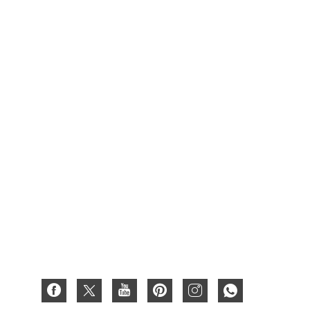
Des produits
Emballage de carton alimentaire
Carton d'emballage de boîte à vin
Boîte de fruits
Boîte cirée
Coffret cadeau en carton
Boîte en papier
Boîte en carton ondulé
Carte papier 3D