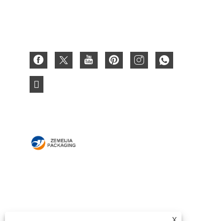
Boîte en carton ondulé
Carte papier 3D
MAISON
À PROPOS DE NOUS
DES PRODUITS
NOUVELLES
TÉLÉCHARGER
ENVOYER UNE
DEMANDE
X
CONTACTEZ-NOUS