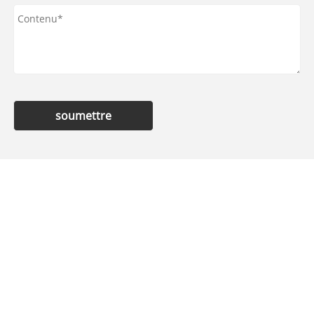
soumettre
Contactez-nous
Tél
+86-18053271162
Adresse
N° 166, route Yanqing, parc industriel national
Pozi, bureau du sous-district de Huanxiu, district