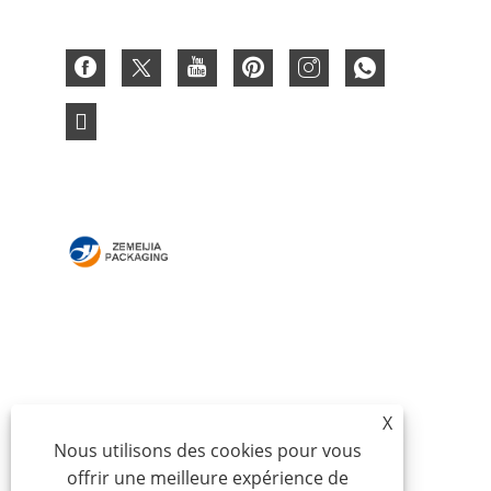
MAISON
À PROPOS DE NOUS
DES PRODUITS
NOUVELLES
TÉLÉCHARGER
ENVOYER UNE
DEMANDE
CONTACTEZ-NOUS
X
Nous utilisons des cookies pour vous
offrir une meilleure expérience de
Copyright © 2024 Qingdao Zemeijia Packaging