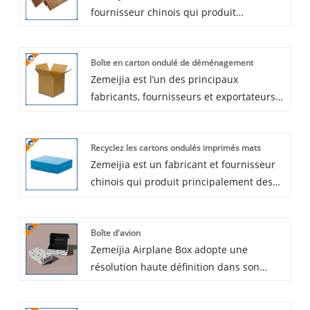
fournisseur chinois qui produit
principalement des boîtes d'emballage
de bière avec de nombreuses années
Boîte en carton ondulé de déménagement
d'expérience. J'espère établir des
Zemeijia est l’un des principaux
relations commerciales avec vous.
fabricants, fournisseurs et exportateurs
de boîtes de déménagement en carton
ondulé en Chine.
Recyclez les cartons ondulés imprimés mats
Zemeijia est un fabricant et fournisseur
chinois qui produit principalement des
cartons ondulés imprimés mats recyclés
avec de nombreuses années
Boîte d'avion
d'expérience.
Zemeijia Airplane Box adopte une
résolution haute définition dans son
processus d'impression, garantissant que
les motifs sur chaque boîte d'emballage