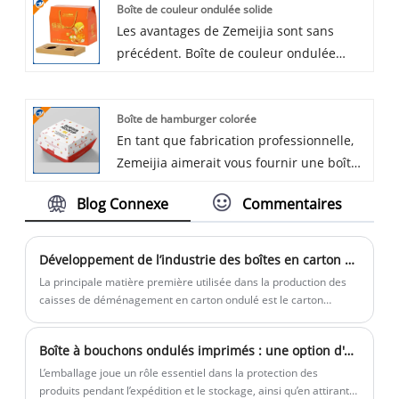
Boîte de couleur ondulée solide
sont délicats et que les couleurs sont
Les avantages de Zemeijia sont sans
pleines. Zemeijia ajoutera un charme
précédent. Boîte de couleur ondulée
sans limites à vos produits, augmentant
solide. Elle utilise une impression à
efficacement le désir d'achat des
l'encre à base d'eau respectueuse de
consommateurs et renforçant l'influence
Boîte de hamburger colorée
l'environnement, sûre et non toxique, et a
de la marque.
En tant que fabrication professionnelle,
passé des certifications internationales
Zemeijia aimerait vous fournir une boîte
rigoureuses. Elle excelle dans la
de hamburger colorée, qui est basée sur
fabrication de boîtes de forme irrégulière
Blog Connexe
Commentaires
un design visuel vif et coloré, brisant la
avec une formation précise des courbes
monotonie de l'emballage traditionnel du
et des bords. Avec des consultants
hamburger. Il est en carton recyclable et
professionnels en emballage proposant
Développement de l’industrie des boîtes en carton ondulé de déménagement
de qualité alimentaire. Si vous en avez
des consultations gratuites, de la
La principale matière première utilisée dans la production des
besoin, veuillez obtenir un devis
sélection des matériaux à la conception,
caisses de déménagement en carton ondulé est le carton
ondulé. Sa fonction principale est l'emballage et le transport, ce
maintenant.
Zemeijia planifie la solution d'emballage
qui en fait un conteneur d'emballage essentiel pour des
optimale pour vous, favorisant ainsi la
Boîte à bouchons ondulés imprimés : une option d'emballage économique et écologique
industries telles que l'électroménager, l'alimentation, la
croissance de la marque.
médecine et l'industrie légère.
L’emballage joue un rôle essentiel dans la protection des
produits pendant l’expédition et le stockage, ainsi qu’en attirant