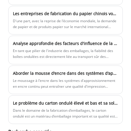
l’attention des clients sur les étagères des magasins.
Cependant, les matériaux d'emballage traditionnels tels que le
Les entreprises de fabrication du papier chinois vont en mer, une nouvelle situation et une nouvelle réponse
plastique et le polystyrène ont des impacts négatifs sur
l'environnement et la santé publique, car ils ne sont pas
D'une part, avec la reprise de l'économie mondiale, la demande
biodégradables et mettent des centaines d'années à se
de papier et de produits papier sur le marché international
décomposer. En conséquence, de nombreuses entreprises
continue d'augmenter, offrant un large espace de marché pour
recherchent des options d’emballage alternatives à la fois
les entreprises de papier chinois; D'un autre côté,
Analyse approfondie des facteurs d'influence de la fiabilité de la boîte ondulée
durables et rentables. Une solution prometteuse est la boîte à
l'intensification de la concurrence sur le marché intérieur et la
bouchons ondulés imprimés, qui combine la durabilité du carton
surcapacité ont également incité les entreprises de mise en
En tant que pilier de l'industrie des emballages, la fiabilité des
ondulé avec la personnalisation de l'impression.
papier à rechercher activement le développement de marchés
boîtes ondulées est directement liée au transport sûr des
étrangers.
produits et à la satisfaction des clients. Zemeijia a mené une
étude approfondie sur la fiabilité des boîtes ondulées, de la
Aborder la mousse d'encre dans des systèmes d'approvisionnement à l'encre continue
sélection des matières premières au processus de production à
l'environnement de stockage, et a analysé de manière
Le moussage à l'encre dans les systèmes d'approvisionnement
approfondie les facteurs clés qui affectent la fiabilité des
en encre continu peut entraîner une qualité d'impression
cartons.
incohérente et des temps d'arrêt potentiels dans la production
de boîtes d'emballage. Chez Zemeijia, nous reconnaissons les
Le problème du carton ondulé élevé et bas et sa solution
défis que ce problème présente et nous engageons à fournir
des solutions qui garantissent des processus d'impression fluide
Dans le domaine de la fabrication d'emballages, le carton
et efficace.
ondulé est un matériau d'emballage important et sa qualité est
directement liée à l'effet de protection et d'affichage du produit.
Cependant, le carton ondulé a souvent le problème de la "flûte