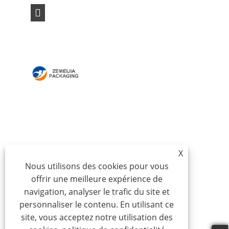
MAISON
À PROPOS DE NOUS
DES PRODUITS
NOUVELLES
TÉLÉCHARGER
ENVOYER UNE
DEMANDE
CONTACTEZ-NOUS
X
Nous utilisons des cookies pour vous
offrir une meilleure expérience de
Copyright © 2024 Qingdao Zemeijia Packaging
navigation, analyser le trafic du site et
Products Co., Ltd. - Boîte en carton ondulé, boîte-
personnaliser le contenu. En utilisant ce
cadeau en carton, boîte d'emballage de vin - Tous
site, vous acceptez notre utilisation des
droits réservés.