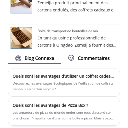
Zemeijia produit principalement des
exigences environnementales pour le
cartons ondulés, des coffrets cadeaux en
développement durable. Ce choix de
carton dur, des boîtes d'emballage de vin
colle reflète l'engagement de Zemeijia
et des cartons ondulés en papier kraft. La
envers la protection de l'environnement
Boîte de transport de bouteilles de vin
boîte à collation en papier kraft de
et garantit simultanément la sécurité des
En tant qu'usine professionnelle de
Zemeijia est épaisse, pliable, scellable,
produits, en particulier pour les
cartons à Qingdao, Zemeijia fournit des
adaptée aux plats à emporter, aux pique-
emballages alimentaires et cosmétiques.
cartons de vin entièrement
niques et à l'emballage en magasin, et
Blog Connexe
Commentaires
personnalisables. Chaque boîte de
personnalisable en taille et en forme
transport de bouteilles de vin
avec des logos de marque imprimables
commerciale fabriquée par Zemeijia
sur la surface.
Quels sont les avantages d’utiliser un coffret cadeau en carton recyclé ?
équilibre l'endurance physique et
Découvrez les avantages écologiques de l'utilisation de coffrets
l'esthétique structurelle. Les boîtes
cadeaux en carton recyclé !
utilisent du carton ondulé kraft de
première qualité et offrent une
Quels sont les avantages de Pizza Box ?
protection ultime contre les chutes et
Les amateurs de pizza du monde entier sont tous d’accord sur
une résistance à la compression pour la
une chose : l’importance d’une bonne boîte à pizza. Mais avez-
logistique commerciale.
vous déjà réfléchi à ce qui rend les boîtes à pizza si spéciales ?