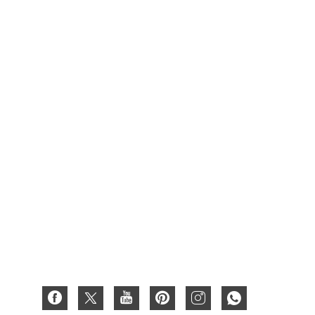
Des produits
Emballage de carton alimentaire
Carton d'emballage de boîte à vin
Boîte de fruits
Boîte cirée
Coffret cadeau en carton
Boîte en papier
Boîte en carton ondulé
Carte papier 3D