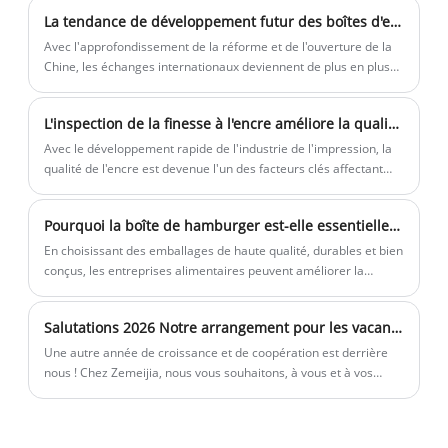
Qu'il s'agisse de garder votre pizza fraîche et chaude ou d'être
La tendance de développement futur des boîtes d'emballage cadeau
facilement recyclable, cet article ménager courant présente de
nombreux avantages.
Avec l'approfondissement de la réforme et de l'ouverture de la
Chine, les échanges internationaux deviennent de plus en plus
fréquents, les activités internationales politiques, économiques,
culturelles, sportives, commerciales et religieuses augmentent
L'inspection de la finesse à l'encre améliore la qualité de l'impression
et les exigences d'emballage des produits sont de plus en plus
élevées.
Avec le développement rapide de l'industrie de l'impression, la
qualité de l'encre est devenue l'un des facteurs clés affectant
l'effet d'impression. Cet article se concentrera sur les méthodes
de détection de finesse de l'encre et leur application dans
Pourquoi la boîte de hamburger est-elle essentielle pour l'emballage alimentaire?
l'industrie, révélant la dynamique de ce domaine pour vous.
En choisissant des emballages de haute qualité, durables et bien
conçus, les entreprises alimentaires peuvent améliorer la
satisfaction des clients, promouvoir la reconnaissance de la
marque et contribuer à la responsabilité de l'environnement.
Salutations 2026 Notre arrangement pour les vacances du Nouvel An.
Une autre année de croissance et de coopération est derrière
nous ! Chez Zemeijia, nous vous souhaitons, à vous et à vos
proches, une nouvelle année prospère, saine et heureuse.