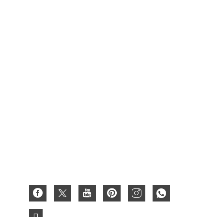
Des produits
Emballage de carton alimentaire
Carton d'emballage de boîte à vin
Boîte de fruits
Boîte cirée
Coffret cadeau en carton
Boîte en papier
Boîte en carton ondulé
Carte papier 3D