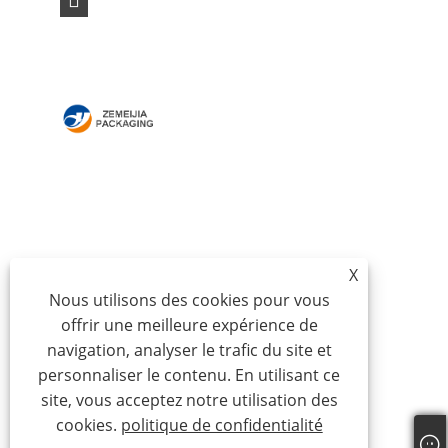
MAISON
À PROPOS DE NOUS
DES PRODUITS
NOUVELLES
TÉLÉCHARGER
ENVOYER UNE
DEMANDE
CONTACTEZ-NOUS
X
Nous utilisons des cookies pour vous
offrir une meilleure expérience de
Copyright © 2024 Qingdao Zemeijia Packaging
navigation, analyser le trafic du site et
Products Co., Ltd. - Boîte en carton ondulé, boîte-
personnaliser le contenu. En utilisant ce
cadeau en carton, boîte d'emballage de vin - Tous
site, vous acceptez notre utilisation des
droits réservés.
cookies.
politique de confidentialité
Links
Sitemap
RSS
XML